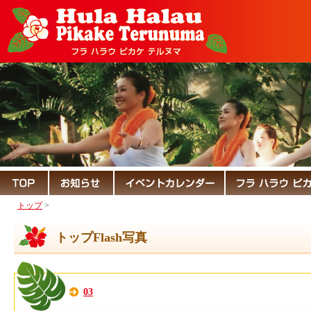
トップ
>
トップFlash写真
03