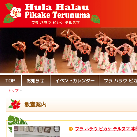
トップ
>
教室案内
フラ ハラウ ピカケ テルヌマ 本